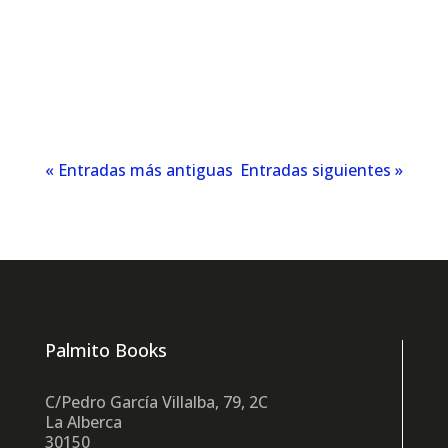
generados por inteligencia artificial,
Tomás Gimeno Muñoz plantea
materiales personalizados, accesibles y
cercanos a la realidad del alumnado
inmigrante.
« Entradas más antiguas
Entradas siguientes »
Palmito Books
C/Pedro García Villalba, 79, 2C
La Alberca
30150