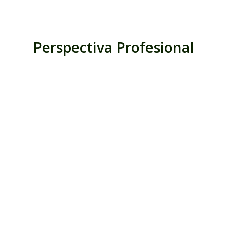
Perspectiva Profesional
Palmito Books
Esta obra ofrece una visión clara y
completa del síndrome nefrótico y del
síndrome nefrítico, dos manifestaciones
fundamentales de las enfermedades
glomerulares.