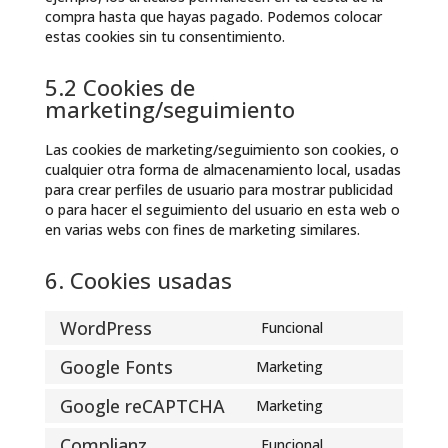
compra hasta que hayas pagado. Podemos colocar
estas cookies sin tu consentimiento.
5.2 Cookies de
marketing/seguimiento
Las cookies de marketing/seguimiento son cookies, o
cualquier otra forma de almacenamiento local, usadas
para crear perfiles de usuario para mostrar publicidad
o para hacer el seguimiento del usuario en esta web o
en varias webs con fines de marketing similares.
6. Cookies usadas
WordPress
Funcional
Consent
to
Google Fonts
Marketing
Consent
service
to
wordpress
Google reCAPTCHA
Marketing
Consent
service
to
google-
Complianz
Funcional