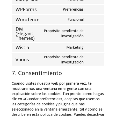
Consent
service
fonts
to
google-
WPForms
Preferencias
Consent
service
recaptcha
to
complianz
Wordfence
Funcional
Consent
service
to
wpforms
Divi
Propósito pendiente de
service
(Elegant
Consent
investigación
wordfence
Themes)
to
service
Wistia
Marketing
Consent
divi-
to
(elegant-
Propósito pendiente de
Varios
service
themes)
Consent
investigación
wistia
to
7. Consentimiento
service
varios
Cuando visites nuestra web por primera vez, te
mostraremos una ventana emergente con una
explicación sobre las cookies. Tan pronto como hagas
clic en «Guardar preferencias», aceptas que usemos
las categorías de cookies y plugins que has
seleccionado en la ventana emergente, tal y como se
describe en esta política de cookies. Puedes desactivar