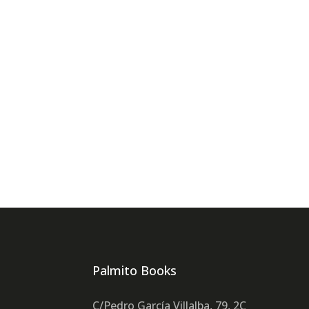
Palmito Books
C/Pedro García Villalba, 79, 2C