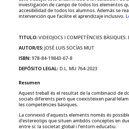
investigación de campo de todos los elementos que
accesibilidad de todos los alumnos. Además se rea
intervención que facilite el aprendizaje inclusivo.
L
TITULO:
VIDEOJOCS I COMPETÈNCIES BÀSIQUES:
AUTOR/ES:
JOSÉ LUIS SOCÍAS MUT
ISBN:
978-84-19843-67-8
DEPÓSITO LEGAL:
D.L. MU 764-2023
Resumen
Aquest treball és el resultat de la combinació de 
socials diferents però que coexisteixen paral·lelamen
les competències bàsiques.
La connexió d’aquests elements només és possible m
d’estereotips que situen ambdós conceptes en due
entre si: la societat global i l’entorn educatiu.