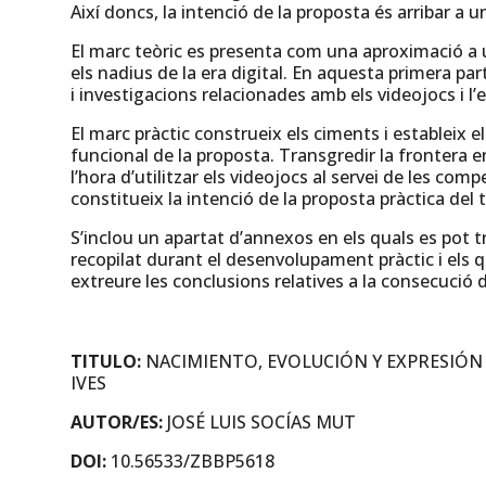
Així doncs, la intenció de la proposta és arribar a u
El marc teòric es presenta com una aproximació a un
els nadius de la era digital. En aquesta primera part
i investigacions relacionades amb els videojocs i l
El marc pràctic construeix els ciments i estableix 
funcional de la proposta. Transgredir la frontera ent
l’hora d’utilitzar els videojocs al servei de les co
constitueix la intenció de la proposta pràctica del 
S’inclou un apartat d’annexos en els quals es pot t
recopilat durant el desenvolupament pràctic i els q
extreure les conclusions relatives a la consecució d
TITULO:
NACIMIENTO, EVOLUCIÓN Y EXPRESIÓN
IVES
AUTOR/ES:
JOSÉ LUIS SOCÍAS MUT
DOI:
10.56533/ZBBP5618