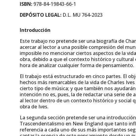
ISBN:
978-84-19843-66-1
DEPÓSITO LEGAL:
D.L. MU 764-2023
Introducción
Este trabajo no pretende ser una biografía de Char
acercar al lector a una posible compresión del mun
imposible no mencionar ciertos aspectos de la vid
obra, debido a que el contexto histórico y cultura
hora de analizar cualquier forma de pensamiento.
El trabajo está estructurado en cinco partes. El obj
hechos más remarcables de la vida de Charles Ives q
cierto tipo de música; y que también nos ayudarán 
intención no es, pues, la de redactar una serie de 
al lector dentro de un contexto histórico y social 
obra de Ives.
La segunda sección pretende ser una introducción a 
Trascendentalismo en New England que tanto infl
referencia a cada uno de sus más importantes segu
captar la esencia de este pensamiento desde un p