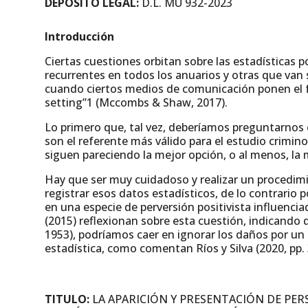
DEPÓSITO LEGAL:
D.L. MU 932-2023
Introducción
Ciertas cuestiones orbitan sobre las estadísticas p
recurrentes en todos los anuarios y otras que v
cuando ciertos medios de comunicación ponen el fo
setting”1 (Mccombs & Shaw, 2017).
Lo primero que, tal vez, deberíamos preguntarnos e
son el referente más válido para el estudio crimi
siguen pareciendo la mejor opción, o al menos, la m
Hay que ser muy cuidadoso y realizar un procedim
registrar esos datos estadísticos, de lo contrario 
en una especie de perversión positivista influencia
(2015) reflexionan sobre esta cuestión, indicando qu
1953), podríamos caer en ignorar los daños por un 
estadística, como comentan Ríos y Silva (2020, pp. 
TITULO:
LA APARICIÓN Y PRESENTACIÓN DE PER