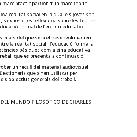
n marc pràctic partint d’un marc teòric.
a realitat social en la qual els joves són
, s’exposa i es reflexiona sobre les teories
’educació formal de l’entorn educatiu.
els pilars del que serà el desenvolupament
re la realitat social i l’educació formal a
mpetències bàsiques com a eina educativa
treball que es presenta a continuació.
robar un recull del material audiovisual
üestionaris que s’han utilitzat per
els objectius generals del treball.
 DEL MUNDO FILOSÓFICO DE CHARLES