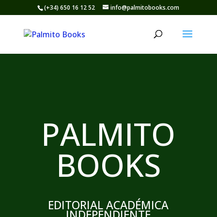
(+34) 650 16 12 52
info@palmitobooks.com
Reproductor
de
vídeo
PALMITO
BOOKS
EDITORIAL ACADÉMICA
INDEPENDIENTE