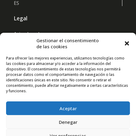
ES
Legal
Aviso Legal
Gestionar el consentimiento
Política de Privacidad
de las cookies
Política de Cookies
Para ofrecer las mejores experiencias, utilizamos tecnologías como
las cookies para almacenar y/o acceder a la información del
Contacto GPSR
dispositivo. El consentimiento de estas tecnologías nos permitirá
procesar datos como el comportamiento de navegación o las
identificaciones únicas en este sitio. No consentir o retirar el
Social
consentimiento, puede afectar negativamente a ciertas características
y funciones.
Aceptar
Denegar
Ver preferencias