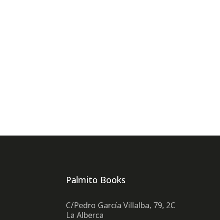
Palmito Books
C/Pedro García Villalba, 79, 2C
La Alberca