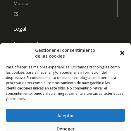
Murcia
ES
Legal
Aviso Legal
Gestionar el consentimiento
Política de Privacidad
de las cookies
Política de Cookies
Para ofrecer las mejores experiencias, utilizamos tecnologías como
las cookies para almacenar y/o acceder a la información del
Contacto GPSR
dispositivo. El consentimiento de estas tecnologías nos permitirá
procesar datos como el comportamiento de navegación o las
identificaciones únicas en este sitio. No consentir o retirar el
Social
consentimiento, puede afectar negativamente a ciertas características
y funciones.
Aceptar
Denegar