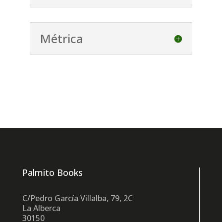
Métrica
Palmito Books
C/Pedro García Villalba, 79, 2C
La Alberca
30150