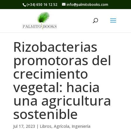
(+34) 650 16 12 52
info@palmitobooks.com
Rizobacterias
promotoras del
crecimiento
vegetal: hacia
una agricultura
sostenible
Jul 17, 2023
|
Libros
,
Agrícola
,
Ingeniería